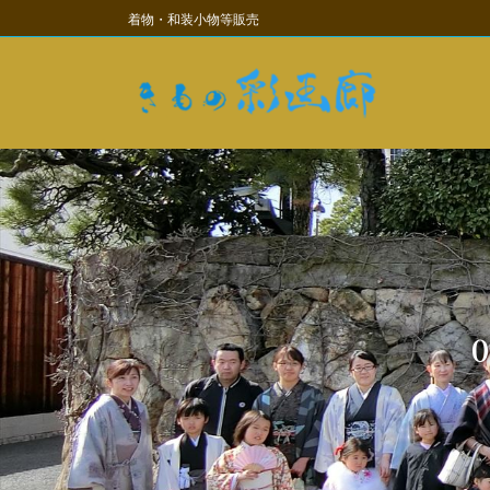
コ
ナ
着物・和装小物等販売
ン
ビ
テ
ゲ
ン
ー
ツ
シ
に
ョ
移
ン
動
に
移
動