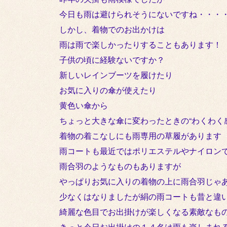
今日も雨は避けられそうにないですね・・・・・
しかし、着物でのお出かけは
雨は雨で楽しかったりすることもあります！
子供の頃に経験ないですか？
新しいレインブーツを履けたり
お気に入りの傘が使えたり
黄色い傘から
ちょっと大きな傘に変わったときの“わくわく感
着物の着こなしにも雨専用の草履があります
雨コートも最近ではポリエステルやナイロン
雨合羽のようなものもありますが
やっぱりお気に入りの着物の上に雨合羽じゃあ寂し
少なくはなりましたが絹の雨コートも昔と違
綺麗な色目でお出掛けが楽しくなる素敵なも
きっと今日お出掛けの１４名は雨も楽しまれ