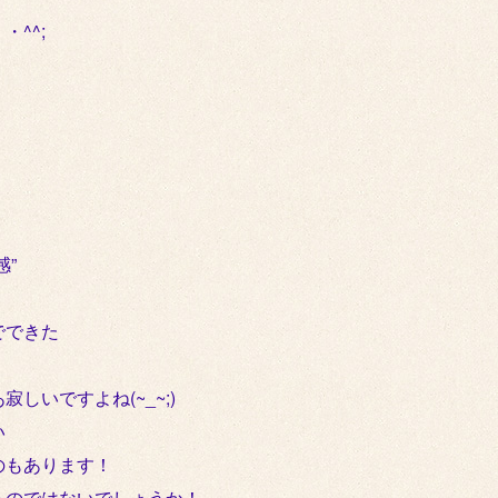
^^;
”
でできた
いですよね(~_~;)
い
のもあります！
るのではないでしょうか！