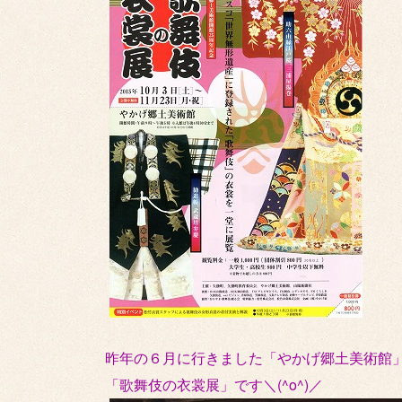
昨年の６月に行きました「やかげ郷土美術館
「歌舞伎の衣裳展」です＼(^o^)／