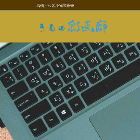
コ
ナ
着物・和装小物等販売
ン
ビ
テ
ゲ
ン
ー
ツ
シ
に
ョ
移
ン
動
に
移
動