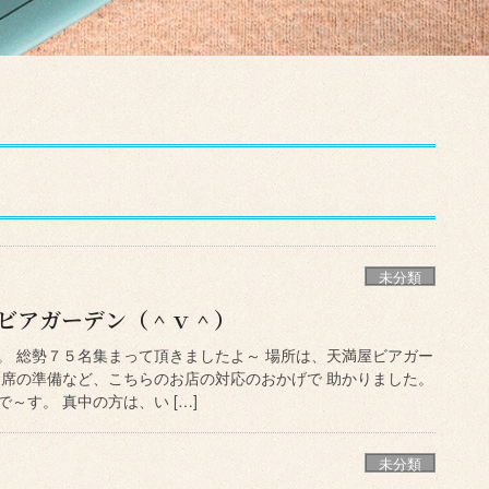
未分類
 ビアガーデン（＾ｖ＾）
。 総勢７５名集まって頂きましたよ～ 場所は、天満屋ビアガー
。 席の準備など、こちらのお店の対応のおかげで 助かりました。
～す。 真中の方は、い […]
未分類