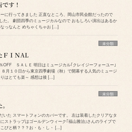
告です！
ユーに行ってきました 正直なところ、岡山市民会館だったので
した。 劇団四季のミュージカルなので おもしろい演出はあるか
なっなんと めちゃくちゃお […]
未分類
たＦＩＮAL
OFF ＳＡＬＥ 明日はミュージカル｢クレイジーフォーユー｣
 ８月１０日から東京四季劇場（秋）で開幕する人気のミュージ
りはとても楽～ 感想は後 […]
未分類
た。
だいた スマートフォンのカバーです。 左は装着したクリアなタ
みにストラップはゴールデンウィーク｢福山雅治｣さんのライブで
こびと柄？？？お・も・し・ […]