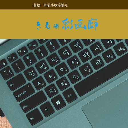
コ
ナ
着物・和装小物等販売
ン
ビ
テ
ゲ
ン
ー
ツ
シ
に
ョ
移
ン
動
に
移
動