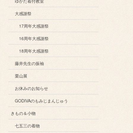
ゆかた着付教室
大感謝祭
17周年大感謝祭
16周年大感謝祭
18周年大感謝祭
藤井先生の振袖
栗山展
お休みのお知らせ
GODIVAのもみじまんじゅう
きもの＆小物
七五三の着物