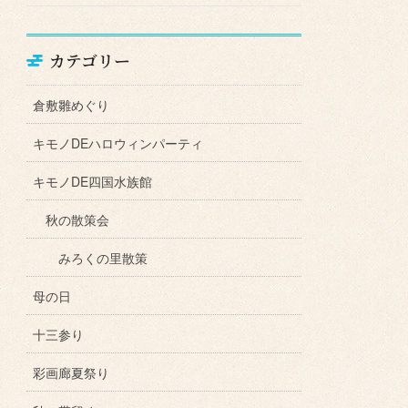
カテゴリー
倉敷雛めぐり
キモノDEハロウィンパーティ
キモノDE四国水族館
秋の散策会
みろくの里散策
母の日
十三参り
彩画廊夏祭り