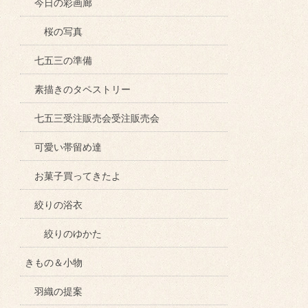
今日の彩画廊
桜の写真
七五三の準備
素描きのタペストリー
七五三受注販売会受注販売会
可愛い帯留め達
お菓子買ってきたよ
絞りの浴衣
絞りのゆかた
きもの＆小物
羽織の提案