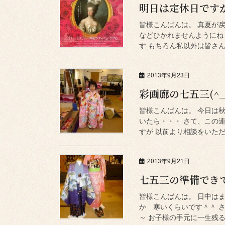
明日は定休日ですが
皆様こんばんは。 真夏が
などひかれませんようにね
す もちろん私以外は皆さん
2013年9月23日
彩画廊の七五三(^_^
皆様こんばんは。 今日は
いたら・・・ さて、この
すが 以前より相談をいただ
2013年9月21日
七五三の準備できてい
皆様こんばんは。 日中は
か 寒いくらいです＾＾ 
～ お子様の手元に一生残る