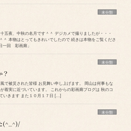
未分類
、十五夜、中秋の名月です＾＾ デジカメで撮りましたが・・・
＾＾ 本物はとってもきれいでしたので 続きは本物をご覧くださ
日一回 彩画廊」
未分類
か？
台風で被災された皆様 お見舞い申し上げます。 岡山は何事もな
秋が着実に近づいています。 これからの彩画廊ブログは 秋のコ
いきます また１０月１７日 […]
未分類
^_^)/