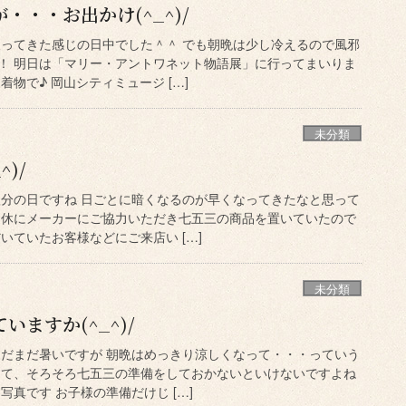
・・・お出かけ(^_^)/
戻ってきた感じの日中でした＾＾ でも朝晩は少し冷えるので風邪
！ 明日は「マリー・アントワネット物語展」に行ってまいりま
着物で♪ 岡山シティミュージ […]
未分類
)/
秋分の日ですね 日ごとに暗くなるのが早くなってきたなと思って
連休にメーカーにご協力いただき七五三の商品を置いていたので
いていたお客様などにご来店い […]
未分類
ますか(^_^)/
まだまだ暑いですが 朝晩はめっきり涼しくなって・・・っていう
さて、そろそろ七五三の準備をしておかないといけないですよね
写真です お子様の準備だけじ […]