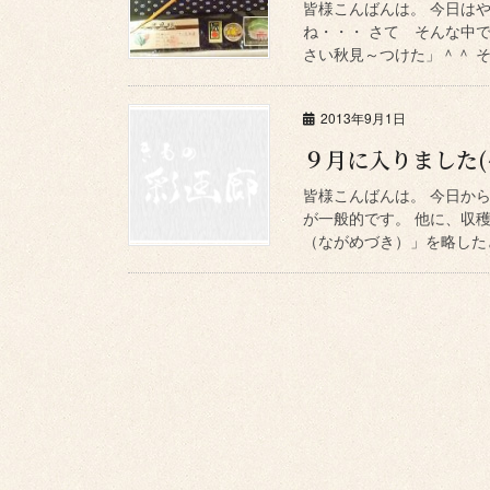
皆様こんばんは。 今日はや
ね・・・ さて そんな中
さい秋見～つけた」＾＾ そ
2013年9月1日
９月に入りました(^
皆様こんばんは。 今日から
が一般的です。 他に、収
（ながめづき）」を略したと