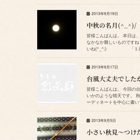
2013年9月19日
中秋の名月(^_^)/
皆様こんばんは。 本日は
なかなか難しいものですね
いね(^_^;) 「１
2013年9月17日
台風大丈夫でした
皆様こんばんは。 今回の
いかのような晴天です。 
ーディネートを中心に書いて
2013年9月5日
小さい秋見～つけた(