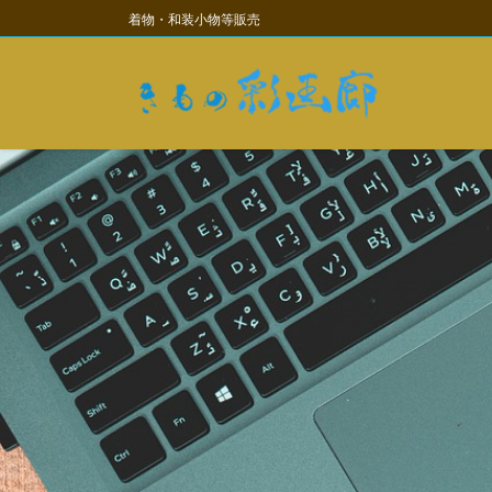
コ
ナ
着物・和装小物等販売
ン
ビ
テ
ゲ
ン
ー
ツ
シ
に
ョ
移
ン
動
に
移
動