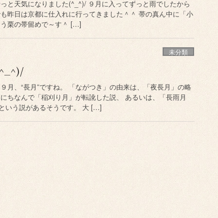
っと天気になりました(^_^)/ ９月に入ってずっと雨でしたから
でも昨日は京都に仕入れに行ってきました＾＾ 帯の真ん中に「小
う栗の帯留めで～す＾ […]
未分類
_^)/
９月、“長月”ですね。 「ながつき」の由来は、「夜長月」の略
穫にちなんで「稲刈り月」が転訛した説、 あるいは、「長雨月
いう説があるそうです。 大 […]