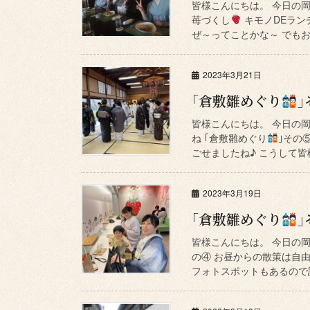
皆様こんにちは。 今日の
苺づくし
キモノDEラン
ぜ～ってことかな～ でもお
2023年3月21日
｢倉敷雛めぐり
｣
皆様こんにちは。 今日の
ね ｢倉敷雛めぐり
｣その
ごせましたね♪ こうして皆
2023年3月19日
｢倉敷雛めぐり
｣
皆様こんにちは。 今日の岡
の④ お昼からの散策は自
フォトスポットもあるので記