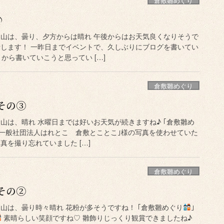
倉敷雛めぐり
♪
岡山は、曇り、夕方からは晴れ 午後からはお天気良くなりそうで
活します！ 一昨日までイベントで、久しぶりにブログを書いてい
から書いていこうと思ってい […]
倉敷雛めぐり
その③
山は、晴れ 水曜日までは好いお天気が続きますね♪ ｢倉敷雛め
は｢一般社団法人はれとこ 倉敷とことこ｣様の写真を使わせていた
真を撮り忘れていました […]
倉敷雛めぐり
その②
山は、曇り時々晴れ 花粉が多そうですね！ ｢倉敷雛めぐり
｣
素晴らしい笑顔ですね♡ 雛飾りじっくり観賞できましたね♪