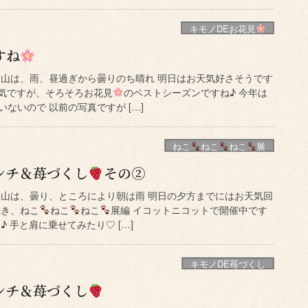
キモノDEお花見
すね
岡山は、雨、昼過ぎから曇りのち晴れ 明日はお天気好さそうです
天気ですが、そろそろお花見
のベストシーズンですね♪ 今年は
ないので 以前の写真ですが […]
ねこ
ねこ
ねこ
展
ンチ＆苺づくし
その②
岡山は、曇り、ところにより朝は雨 明日の夕方までにはお天気回
続き、ねこ
ねこ
ねこ
展編 イコットニコットで開催中です
 手と肩に乗せてみたり♡ […]
キモノDE苺づくし
ンチ＆苺づくし