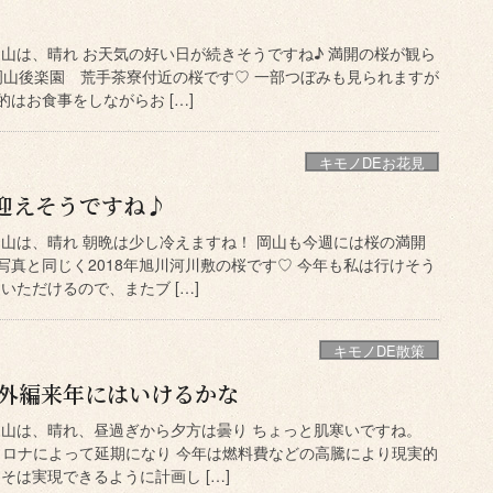
岡山は、晴れ お天気の好い日が続きそうですね♪ 満開の桜が観ら
山後楽園 荒手茶寮付近の桜です♡ 一部つぼみも見られますが
的はお食事をしながらお […]
キモノDEお花見
迎えそうですね♪
岡山は、晴れ 朝晩は少し冷えますね！ 岡山も今週には桜の満開
写真と同じく2018年旭川河川敷の桜です♡ 今年も私は行けそう
いただけるので、またブ […]
キモノDE散策
海外編来年にはいけるかな
岡山は、晴れ、昼過ぎから夕方は曇り ちょっと肌寒いですね。
コロナによって延期になり 今年は燃料費などの高騰により現実的
そは実現できるように計画し […]