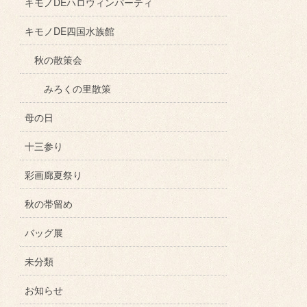
キモノDEハロウィンパーティ
キモノDE四国水族館
秋の散策会
みろくの里散策
母の日
十三参り
彩画廊夏祭り
秋の帯留め
バッグ展
未分類
お知らせ