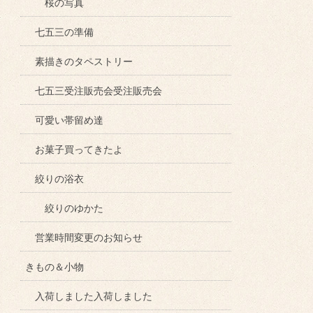
桜の写真
七五三の準備
素描きのタペストリー
七五三受注販売会受注販売会
可愛い帯留め達
お菓子買ってきたよ
絞りの浴衣
絞りのゆかた
営業時間変更のお知らせ
きもの＆小物
入荷しました入荷しました