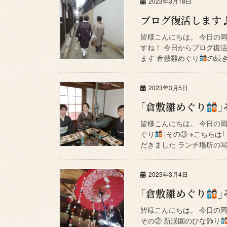
2023年3月18日
ブログ復活します
皆様こんにちは。 今日の
すね！ 今日からブログ復
ます 倉敷雛めぐり
の続き
2023年3月5日
｢倉敷雛めぐり
｣
皆様こんにちは。 今日の岡
ぐり
｣その③ ※こちら
だきました ランチ場所の写
2023年3月4日
｢倉敷雛めぐり
｣
皆様こんにちは。 今日の岡
その② 新渓園のひな飾り