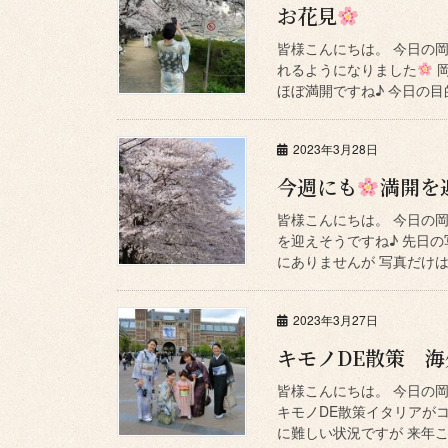
お花見
皆様こんにちは。 今日の
れるようになりました
岡
ほぼ満開ですね♪ 今日の目
2023年3月28日
今週にも
満開を
皆様こんにちは。 今日の
を迎えそうですね♪ 先日の
にありませんが 写真だけは
2023年3月27日
キモノDE散策 
皆様こんにちは。 今日の
キモノDE散策イタリアが
に難しい状況ですが 来年こ