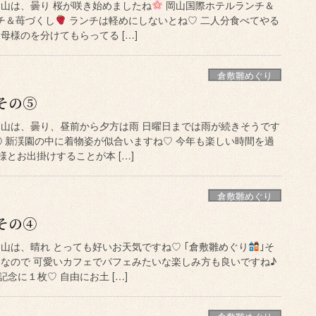
岡山は、曇り 桜が咲き始めましたね
岡山国際ホテルランチ＆
チ＆苺づくし
ランチは軽めにしないとね♡ 二人分食べてやる
母様のを分けてもらってる […]
倉敷雛めぐり
その⑤
岡山は、曇り、昼前から夕方は雨 日曜日までは雨が続きそうです
⑤ 新渓園の中に着物姿が似合いますね♡ 今年も楽しい時間を過
様とお出掛けすることが本 […]
倉敷雛めぐり
その④
山は、晴れ とっても好いお天気ですね♡ ｢倉敷雛めぐり
｣そ
由なので 可愛いカフェでパフェみたいな楽しみ方も良いですね♪
念に１枚♡ 自由にお土 […]