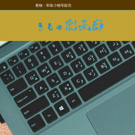
コ
ナ
着物・和装小物等販売
ン
ビ
テ
ゲ
ン
ー
ツ
シ
に
ョ
移
ン
動
に
移
動