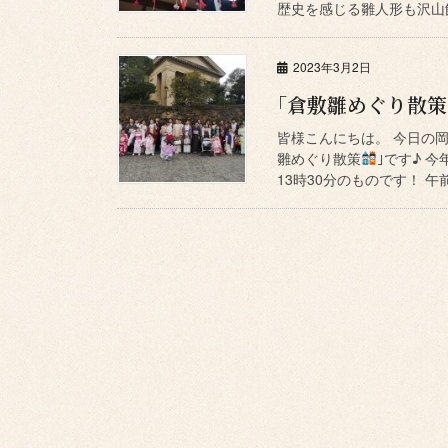
歴史を感じる雛人形も沢山
2023年3月2日
｢倉敷雛めぐり散策
皆様こんにちは。 今日の岡
雛めぐり散策
｣です♪ 
13時30分のものです！ 午