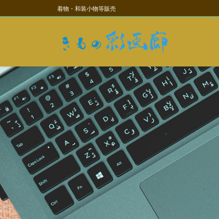
コ
ナ
着物・和装小物等販売
ン
ビ
テ
ゲ
ン
ー
ツ
シ
に
ョ
移
ン
動
に
移
動