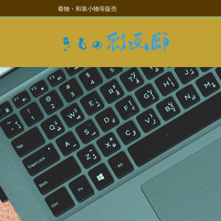
コ
ナ
着物・和装小物等販売
ン
ビ
テ
ゲ
ン
ー
ツ
シ
に
ョ
移
ン
動
に
移
動