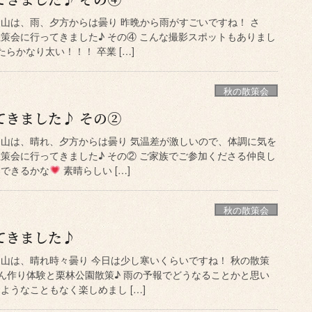
岡山は、雨、夕方からは曇り 昨晩から雨がすごいですね！ さ
散策会に行ってきました♪ その④ こんな撮影スポットもありまし
らかなり太い！！！ 卒業 […]
秋の散策会
てきました♪ その②
岡山は、晴れ、夕方からは曇り 気温差が激しいので、体調に気を
散策会に行ってきました♪ その② ご家族でご参加くださる仲良し
んできるかな
素晴らしい […]
秋の散策会
てきました♪
岡山は、晴れ時々曇り 今日は少し寒いくらいですね！ 秋の散策
どん作り体験と栗林公園散策♪ 雨の予報でどうなることかと思い
ようなこともなく楽しめまし […]