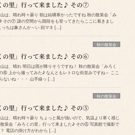
くの里」行って来ました♪ その⑦
岡山は、晴れ時々曇り 朝は結構寒かったですね 秋の散策会「み
♪ その⑦ 謎の空間から階段をも登ってきたらここに着きまし
っちは象さんか～い 顔マネ […]
秋の散策会
くの里」行って来ました♪ その⑥
岡山は、晴れ 明日は雨が降りそうですね！ 秋の散策会「みろく
の⑥ 上から撮ってみた♪ なんともレトロな街並みですね～ ここ
ないね・・・ 山手線っ […]
秋の散策会
くの里」行って来ました♪ その⑤
岡山は、晴れ時々曇り ちょっと風が強いので、気温より寒く感じ
の散策会「みろくの里」行って来ました♪ その⑤ 写真館で撮影で
？ 電話の掛け方がわから […]