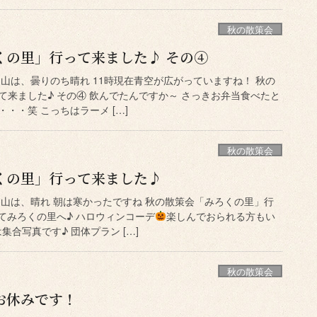
秋の散策会
くの里」行って来ました♪ その④
山は、曇りのち晴れ 11時現在青空が広がっていますね！ 秋の
て来ました♪ その④ 飲んでたんですか～ さっきお弁当食べたと
・・笑 こっちはラーメ […]
秋の散策会
くの里」行って来ました♪
岡山は、晴れ 朝は寒かったですね 秋の散策会「みろくの里」行
てみろくの里へ♪ ハロウィンコーデ
楽しんでおられる方もい
集合写真です♪ 団体プラン […]
秋の散策会
)お休みです！