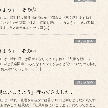
秋の散策会
うよう」 その③
岡山は、晴れ時々曇り 風が強いので気温より寒く感じますね！
ていましたが復活です♪ 「紅葉を観にいこうよう」 その③ 岡
ました♪ ホテルエクセル岡 […]
秋の散策会
うよう」 その②
岡山は、晴れ 日中は暖かくなりそうですね！ 「紅葉を観にいこ
岡山城と後楽園
いろんなイベントがあると聞いていたので私た
 何人かいらっしゃって […]
秋の散策会
観にいこうよう」行ってきました♪
岡山は、晴れ、昼過ぎから夕方は曇り 昨日と同じような天気です
をお休みして 紅葉散策「紅葉を観にいこうよう」に行ってきまし