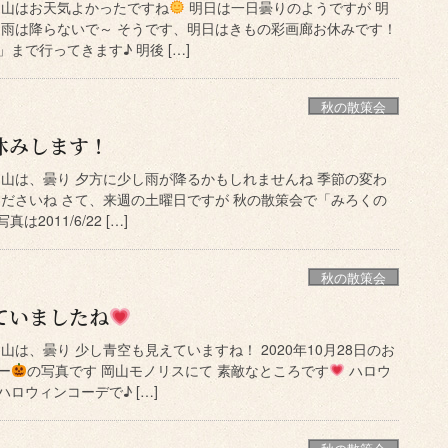
岡山はお天気よかったですね
明日は一日曇りのようですが 明
 雨は降らないで～ そうです、明日はきもの彩画廊お休みです！
まで行ってきます♪ 明後 […]
秋の散策会
休みします！
岡山は、曇り 夕方に少し雨が降るかもしれませんね 季節の変わ
くださいね さて、来週の土曜日ですが 秋の散策会で「みろくの
2011/6/22 […]
秋の散策会
ていましたね
山は、曇り 少し青空も見えていますね！ 2020年10月28日のお
ー
の写真です 岡山モノリスにて 素敵なところです
ハロウ
ロウィンコーデで♪ […]