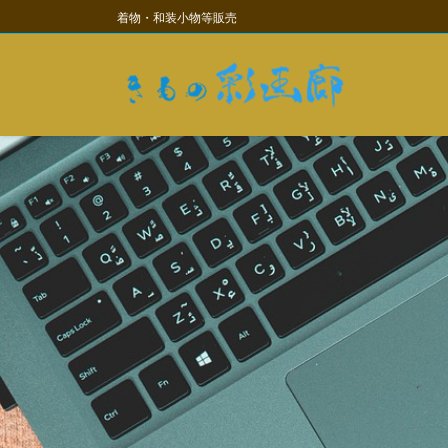
コ
ナ
着物・和装小物等販売
ン
ビ
テ
ゲ
ン
ー
ツ
シ
に
ョ
移
ン
動
に
移
動