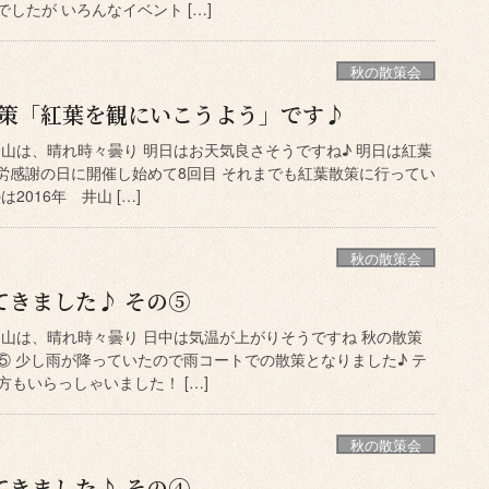
したが いろんなイベント […]
秋の散策会
散策「紅葉を観にいこうよう」です♪
岡山は、晴れ時々曇り 明日はお天気良さそうですね♪ 明日は紅葉
3勤労感謝の日に開催し始めて8回目 それまでも紅葉散策に行ってい
2016年 井山 […]
秋の散策会
てきました♪ その⑤
岡山は、晴れ時々曇り 日中は気温が上がりそうですね 秋の散策
⑤ 少し雨が降っていたので雨コートでの散策となりました♪ テ
もいらっしゃいました！ […]
秋の散策会
てきました♪ その④