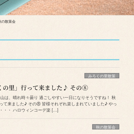
秋の散策会
みろくの里散策
くの里」行って来ました♪ その⑧
岡山は、晴れ時々曇り 過ごしやすい一日になりそうですね！ 秋
て来ました♪ その⑧ 皆様それぞれ楽しまれていました♪ やっ
・・ ハロウィンコーデ楽 […]
秋の散策会