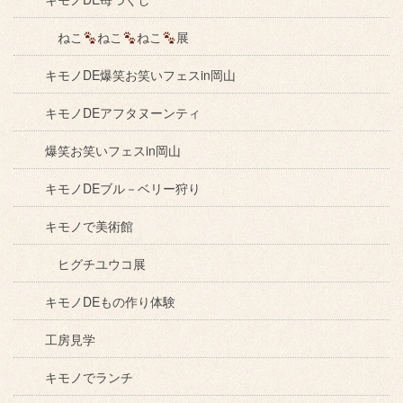
ねこ
ねこ
ねこ
展
キモノDE爆笑お笑いフェスin岡山
キモノDEアフタヌーンティ
爆笑お笑いフェスin岡山
キモノDEブル－ベリー狩り
キモノで美術館
ヒグチユウコ展
キモノDEもの作り体験
工房見学
キモノでランチ