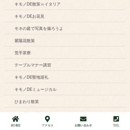
キモノDE散策㏌イタリア
キモノDEお花見
モネの庭で写真を撮ろうよ
紫陽花散策
荒手茶寮
テーブルマナー講習
キモノDE聖地巡礼
キモノDEミュージカル
ひまわり散策
キモ博物館博物館
ブルーベリー狩り
HOME
アクセス
お問い合わせ
TEL