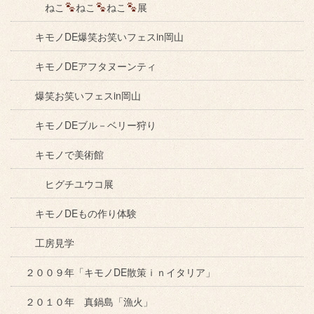
ねこ
ねこ
ねこ
展
キモノDE爆笑お笑いフェスin岡山
キモノDEアフタヌーンティ
爆笑お笑いフェスin岡山
キモノDEブル－ベリー狩り
キモノで美術館
ヒグチユウコ展
キモノDEもの作り体験
工房見学
２００９年「キモノDE散策ｉｎイタリア」
２０１０年 真鍋島「漁火」