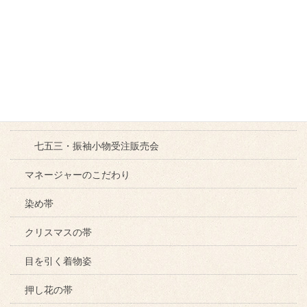
素描きの鼻緒草履
クリスマスコーディネート
猫ちゃんコーナー
ろうけつ染めノ作品
七五三の着物
七五三・振袖小物受注販売会
マネージャーのこだわり
染め帯
クリスマスの帯
目を引く着物姿
押し花の帯