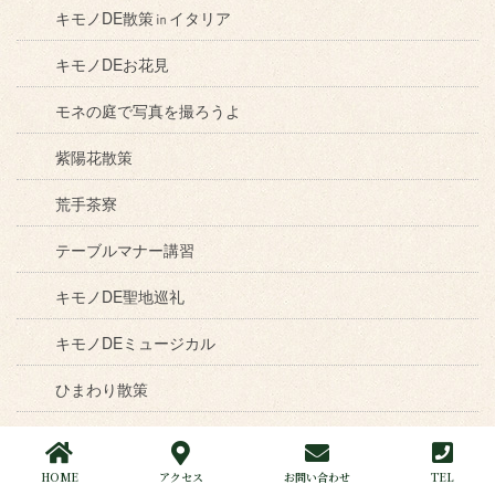
キモノDE散策㏌イタリア
キモノDEお花見
モネの庭で写真を撮ろうよ
紫陽花散策
荒手茶寮
テーブルマナー講習
キモノDE聖地巡礼
キモノDEミュージカル
ひまわり散策
キモ博物館博物館
HOME
アクセス
お問い合わせ
TEL
ブルーベリー狩り