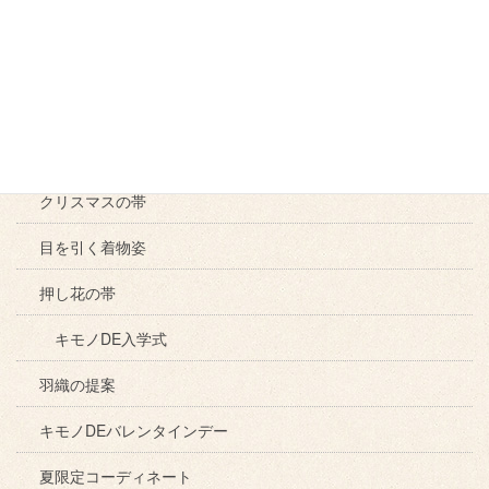
七五三の着物
七五三・振袖小物受注販売会
マネージャーのこだわり
染め帯
クリスマスの帯
目を引く着物姿
押し花の帯
キモノDE入学式
羽織の提案
キモノDEバレンタインデー
夏限定コーディネート