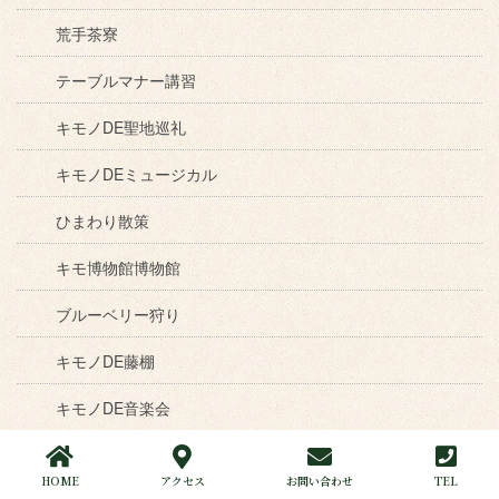
荒手茶寮
テーブルマナー講習
キモノDE聖地巡礼
キモノDEミュージカル
ひまわり散策
キモ博物館博物館
ブルーベリー狩り
キモノDE藤棚
キモノDE音楽会
キモノでかき氷
HOME
アクセス
お問い合わせ
TEL