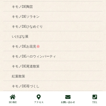
キモノDE陶芸
キモノDEソラキン
キモノDEひなめぐり
いけばな展
キモノDEお花見
キモノDEハロウィンパーティ
キモノDE尾道散策
紅葉散策
キモノDE苺づくし
ねこ
ねこ
ねこ
展
HOME
アクセス
お問い合わせ
TEL
キモノDE爆笑お笑いフェスin岡山