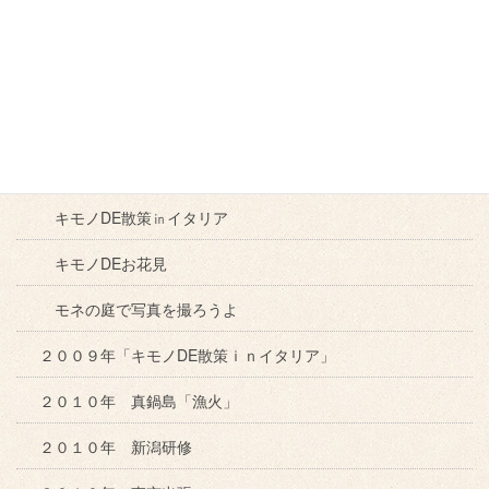
ヒグチユウコ展
キモノDEもの作り体験
工房見学
キモノでランチ
キモノDE散策㏌イタリア
キモノDEお花見
モネの庭で写真を撮ろうよ
２００９年「キモノDE散策ｉｎイタリア」
２０１０年 真鍋島「漁火」
２０１０年 新潟研修