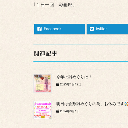
｢１日一回 彩画廊」
Facebook
twitter
関連記事
今年の雛めぐりは！
2025年1月19日
明日は倉敷雛めぐりの為、お休みです
2024年3月1日