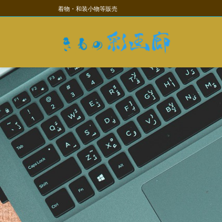
コ
ナ
着物・和装小物等販売
ン
ビ
テ
ゲ
ン
ー
ツ
シ
に
ョ
移
ン
動
に
移
動