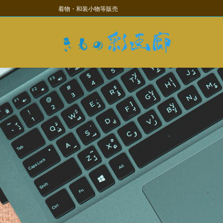
コ
ナ
着物・和装小物等販売
ン
ビ
テ
ゲ
ン
ー
ツ
シ
に
ョ
移
ン
動
に
移
動