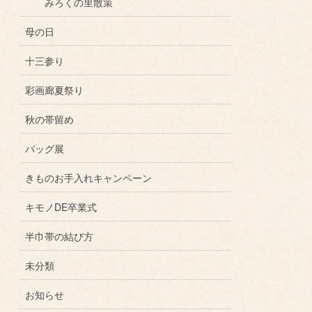
みろくの里散策
母の日
十三参り
彩画廊夏祭り
秋の帯留め
バッグ展
きものお手入れキャンペーン
キモノDE卒業式
半巾帯の結び方
未分類
お知らせ