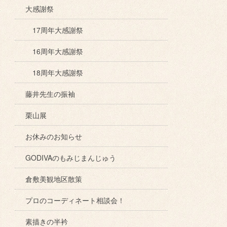
大感謝祭
17周年大感謝祭
16周年大感謝祭
18周年大感謝祭
藤井先生の振袖
栗山展
お休みのお知らせ
GODIVAのもみじまんじゅう
倉敷美観地区散策
プロのコーディネート相談会！
素描きの半衿