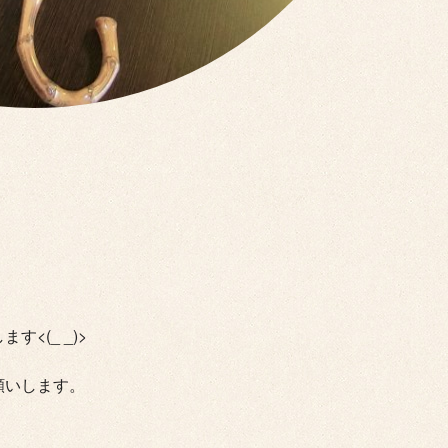
<(_ _)>
願いします。