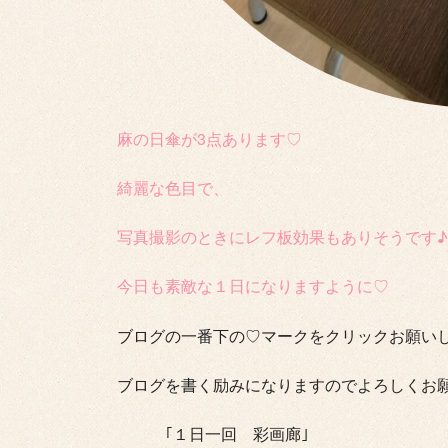
麻の日傘が3点あります♡
綺麗な色目で、
写真撮影のときにレフ板効果もありそうです♪
今日も素敵な１日になりますように♡
ブログの一番下の♡マークをクリックお願いします
ブログを書く励みになりますのでよろしくお
｢１日一回 彩画廊｣