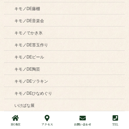
キモノDE藤棚
キモノDE音楽会
キモノでかき氷
キモノDE苔玉作り
キモノDEビール
キモノDE陶芸
キモノDEソラキン
キモノDEひなめぐり
いけばな展
キモノDEお花見
HOME
アクセス
お問い合わせ
TEL