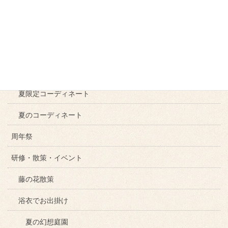
押し花の帯
キモノDE入学式
羽織の提案
キモノDEバレンタインデー
夏限定コーディネート
夏のコーディネート
周年祭
研修・散策・イベント
藤の花散策
浴衣でお出掛け
夏の幻想庭園