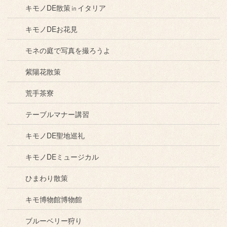
キモノDE散策㏌イタリア
キモノDEお花見
モネの庭で写真を撮ろうよ
紫陽花散策
荒手茶寮
テーブルマナー講習
キモノDE聖地巡礼
キモノDEミュージカル
ひまわり散策
キモ博物館博物館
ブルーベリー狩り