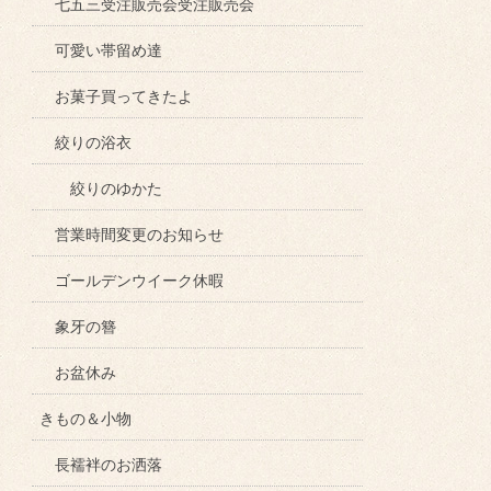
七五三受注販売会受注販売会
可愛い帯留め達
お菓子買ってきたよ
絞りの浴衣
絞りのゆかた
営業時間変更のお知らせ
ゴールデンウイーク休暇
象牙の簪
お盆休み
きもの＆小物
長襦袢のお洒落