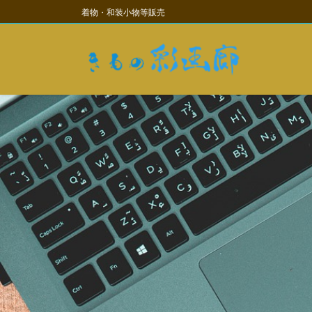
コ
ナ
着物・和装小物等販売
ン
ビ
テ
ゲ
ン
ー
ツ
シ
に
ョ
移
ン
動
に
移
動