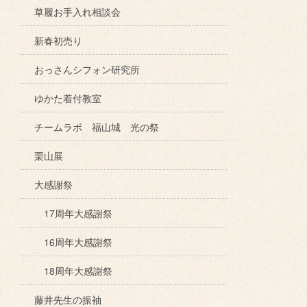
草履お手入れ相談会
新春初売り
おっさんシフォン研究所
ゆかた着付教室
チームラボ 福山城 光の祭
栗山展
大感謝祭
17周年大感謝祭
16周年大感謝祭
18周年大感謝祭
藤井先生の振袖