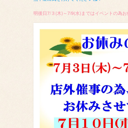
明後日7/３(木)～7/9(水)まではイベントの為