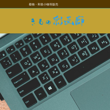
コ
ナ
着物・和装小物等販売
ン
ビ
テ
ゲ
ン
ー
ツ
シ
に
ョ
移
ン
動
に
移
動