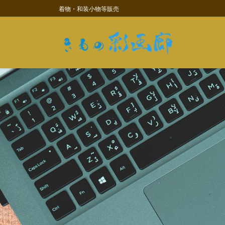
コ
ナ
着物・和装小物等販売
ン
ビ
テ
ゲ
ン
ー
ツ
シ
に
ョ
移
ン
動
に
移
動