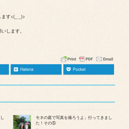
<(_ _)>
願いします。
Hatena
Pocket
まし
モネの庭で写真を撮ろうよ」行ってきまし
た！その⑤