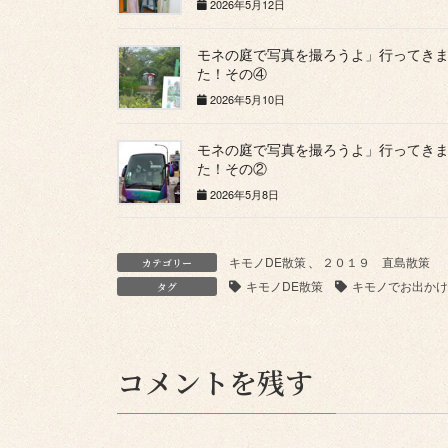
2026年5月12日
モネの庭で写真を撮ろうよ」行ってき
た！その④
2026年5月10日
モネの庭で写真を撮ろうよ」行ってき
た！その②
2026年5月8日
キモノDE散策
、
２０１９ 直島散策
カテゴリー
キモノDE散策
キモノでお出かけ
タグ
コメントを残す