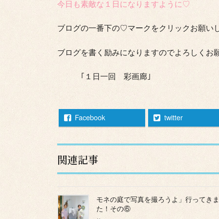
今日も素敵な１日になりますように♡
ブログの一番下の♡マークをクリックお願いします
ブログを書く励みになりますのでよろしくお
｢１日一回 彩画廊｣
Facebook
twitter
関連記事
モネの庭で写真を撮ろうよ」行ってき
た！その⑥