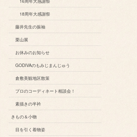
16周年大感謝祭
18周年大感謝祭
藤井先生の振袖
栗山展
お休みのお知らせ
GODIVAのもみじまんじゅう
倉敷美観地区散策
プロのコーディネート相談会！
素描きの半衿
きもの＆小物
目を引く着物姿