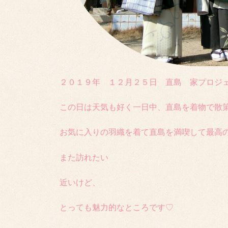
２０１９年 １２月２５日 直島 家プロジ
この日は天気も好く一日中、直島を着物で散
お気に入りの羽織を着て直島を満喫して最高
また訪れたい
近いけど、
とっても魅力的なところです♡