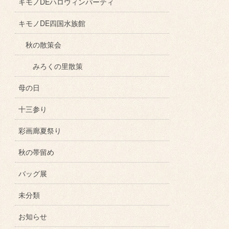
キモノDEハロウィンパーティ
キモノDE四国水族館
秋の散策会
みろくの里散策
母の日
十三参り
彩画廊夏祭り
秋の帯留め
バッグ展
未分類
お知らせ