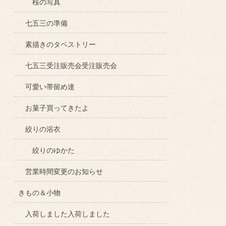
桜の写真
七五三の準備
素描きのタペストリー
七五三受注販売会受注販売会
可愛い帯留め達
お菓子買ってきたよ
絞りの浴衣
絞りのゆかた
営業時間変更のお知らせ
きもの＆小物
入荷しました入荷しました