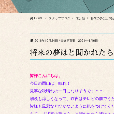
HOME
スタッフブログ
未分類
将来の夢はと聞
2016年10月24日
/ 最終更新日 :
2021年4月6日
将来の夢はと聞かれたら
皆様こんにちは。
今日の岡山は、晴れ！
見事な秋晴れの一日になりそうです＾＾
朝晩も涼しくなって、昨夜はテレビの前でう
皆様も風邪などひかないように気をつけてく
さて、「将来の夢は？」と聞かれたら彼はき