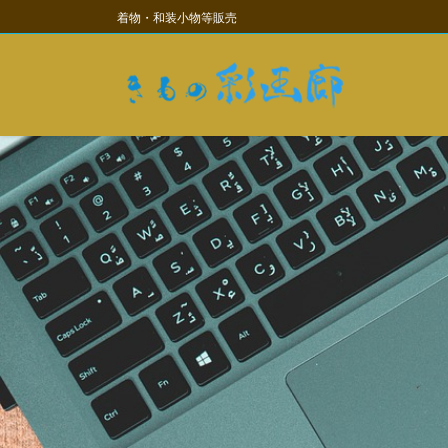
コ
ナ
着物・和装小物等販売
ン
ビ
テ
ゲ
ン
ー
ツ
シ
に
ョ
移
ン
動
に
移
動