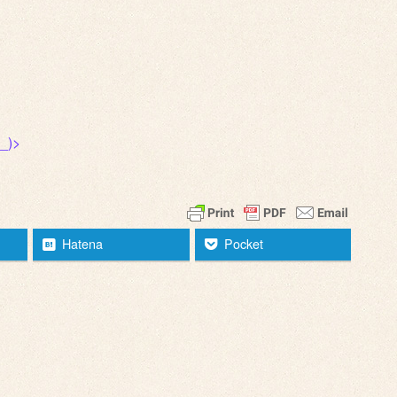
)>
Hatena
Pocket