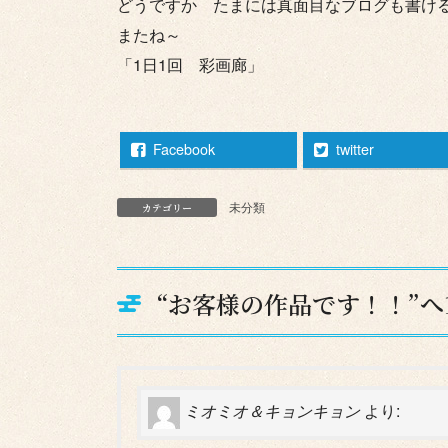
どうですか たまには真面目なブログも書け
またね～
「1日1回 彩画廊」
Facebook
twitter
未分類
カテゴリー
“
お客様の作品です！！
”
ミオミオ＆キョンキョン
より: