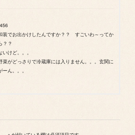
456
和装でお出かけしたんですか？？ すごいわ～ってか
ら？？
ないけど。。。
野菜がどっさりで冷蔵庫には入りません。。。玄関に
がーん。。。
ん。
※
が付いている欄は必須項目です