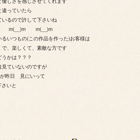
と優しさを感じさせてくれます
と違っていたら
ているので許して下さいね
 m(__)m m(__)m
いるいつもの(この作品を作った)お客様は
くで、楽しくて、素敵な方です
どうかは？？？
は見ていないのですが
沙が昨日 見にいって
下さいと