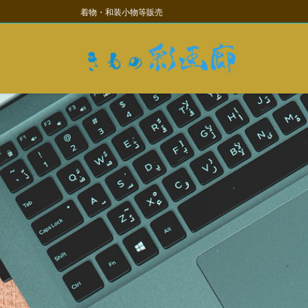
コ
ナ
着物・和装小物等販売
ン
ビ
テ
ゲ
ン
ー
ツ
シ
に
ョ
移
ン
動
に
移
動