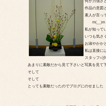
何か力強さ
作品の意図
素人が言っ
m(__)m
私が知って
いつも気さ
お淑やかか
私は直接に
スタッフ○
あまりに素敵だから見て下さいと写真を見て
そして
そして
とっても素敵だったのでブログにのせました