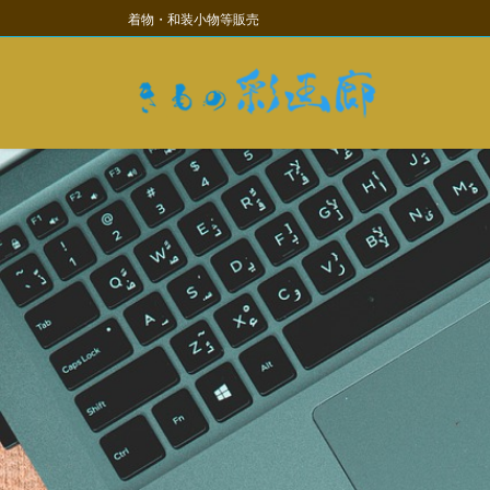
コ
ナ
着物・和装小物等販売
ン
ビ
テ
ゲ
ン
ー
ツ
シ
に
ョ
移
ン
動
に
移
動