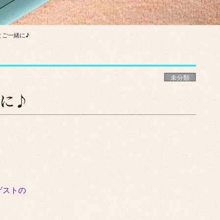
とご一緒に♪
未分類
に♪
ゲストの