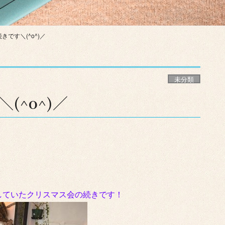
です＼(^o^)／
未分類
(^o^)／
していたクリスマス会の続きです！