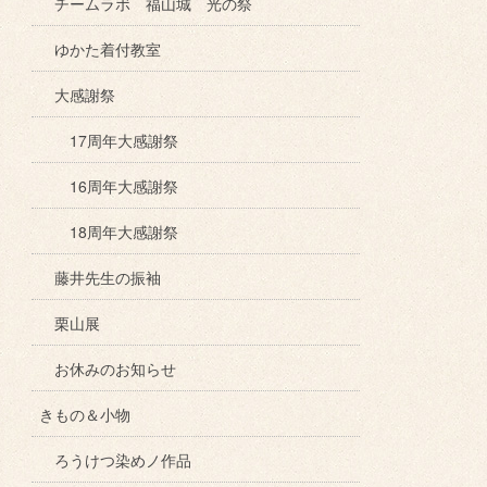
チームラボ 福山城 光の祭
ゆかた着付教室
大感謝祭
17周年大感謝祭
16周年大感謝祭
18周年大感謝祭
藤井先生の振袖
栗山展
お休みのお知らせ
きもの＆小物
ろうけつ染めノ作品