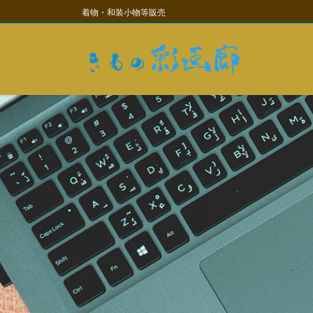
コ
ナ
着物・和装小物等販売
ン
ビ
テ
ゲ
ン
ー
ツ
シ
に
ョ
移
ン
動
に
移
動