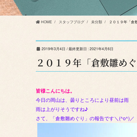
HOME
スタッフブログ
未分類
２０１９年「倉
2019年3月4日
/ 最終更新日 :
2021年4月6日
２０１９年「倉敷雛めぐ
皆様こんにちは。
今日の岡山は、曇りところにより昼前は雨
雨は上がりそうですね♪
さて、「倉敷雛めぐり」の報告です＼(^o^)／