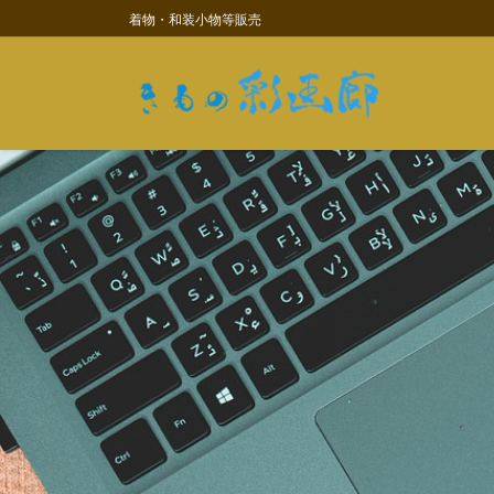
コ
ナ
着物・和装小物等販売
ン
ビ
テ
ゲ
ン
ー
ツ
シ
に
ョ
移
ン
動
に
移
動