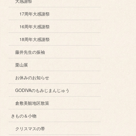
大感謝祭
17周年大感謝祭
16周年大感謝祭
18周年大感謝祭
藤井先生の振袖
栗山展
お休みのお知らせ
GODIVAのもみじまんじゅう
倉敷美観地区散策
きもの＆小物
クリスマスの帯