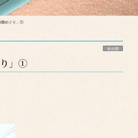
敷雛めぐり」①
未分類
り」①