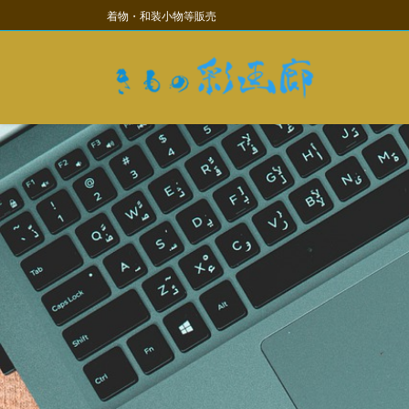
コ
ナ
着物・和装小物等販売
ン
ビ
テ
ゲ
ン
ー
ツ
シ
に
ョ
移
ン
動
に
移
動