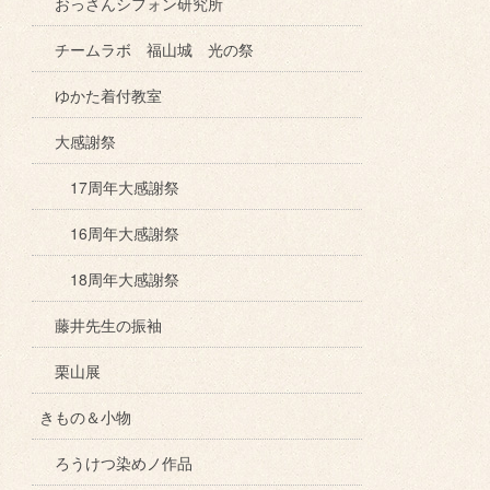
おっさんシフォン研究所
チームラボ 福山城 光の祭
ゆかた着付教室
大感謝祭
17周年大感謝祭
16周年大感謝祭
18周年大感謝祭
藤井先生の振袖
栗山展
きもの＆小物
ろうけつ染めノ作品