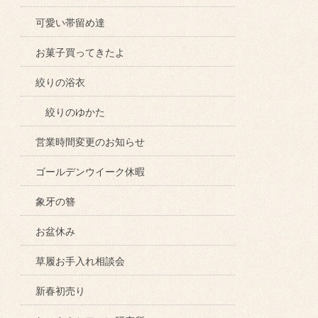
可愛い帯留め達
お菓子買ってきたよ
絞りの浴衣
絞りのゆかた
営業時間変更のお知らせ
ゴールデンウイーク休暇
象牙の簪
お盆休み
草履お手入れ相談会
新春初売り