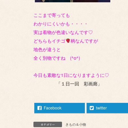
ここまで寄っても
わかりにくいかも・・・・
実は着物が色違いなんです♡
どちらもイチゴ
柄なんですが
地色が違うと
全く別物ですね (^o^)
今日も素敵な1日になりますように♡
「１日一回 彩画廊」
Facebook
twitter
きもの＆小物
カテゴリー