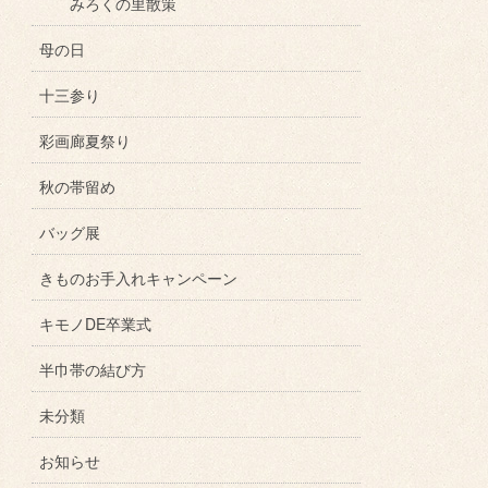
みろくの里散策
母の日
十三参り
彩画廊夏祭り
秋の帯留め
バッグ展
きものお手入れキャンペーン
キモノDE卒業式
半巾帯の結び方
未分類
お知らせ