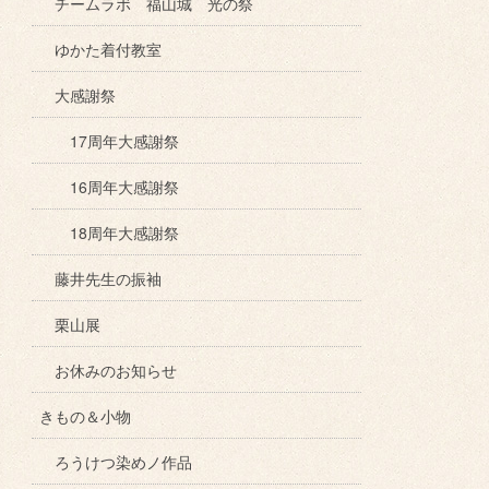
チームラボ 福山城 光の祭
ゆかた着付教室
大感謝祭
17周年大感謝祭
16周年大感謝祭
18周年大感謝祭
藤井先生の振袖
栗山展
お休みのお知らせ
きもの＆小物
ろうけつ染めノ作品