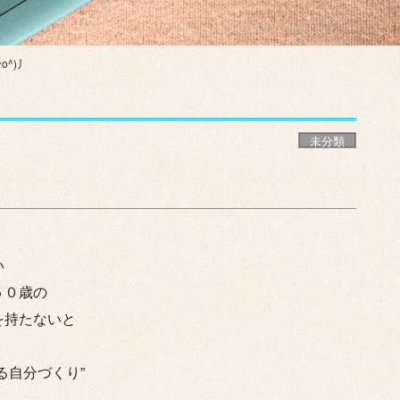
o^)丿
未分類
い
５０歳の
を持たないと
る自分づくり”