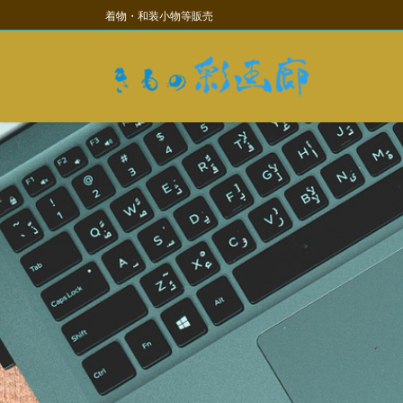
コ
ナ
着物・和装小物等販売
ン
ビ
テ
ゲ
ン
ー
ツ
シ
に
ョ
移
ン
動
に
移
動