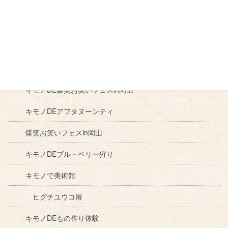
キモノDE尾道散策
紅葉散策
キモノDE苺づくし
ねこ
ねこ
ねこ
展
キモノDE爆笑お笑いフェスin岡山
キモノDEアフタヌーンティ
爆笑お笑いフェスin岡山
キモノDEブル－ベリー狩り
キモノで美術館
ヒグチユウコ展
キモノDEもの作り体験