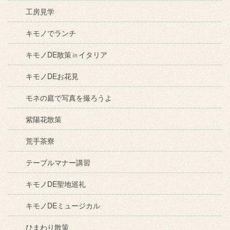
工房見学
キモノでランチ
キモノDE散策㏌イタリア
キモノDEお花見
モネの庭で写真を撮ろうよ
紫陽花散策
荒手茶寮
テーブルマナー講習
キモノDE聖地巡礼
キモノDEミュージカル
ひまわり散策