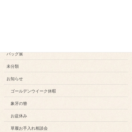
母の日
十三参り
彩画廊夏祭り
秋の帯留め
バッグ展
未分類
お知らせ
ゴールデンウイーク休暇
象牙の簪
お盆休み
草履お手入れ相談会