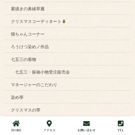
素描きの鼻緒草履
クリスマスコーディネート
猫ちゃんコーナー
ろうけつ染めノ作品
七五三の着物
七五三・振袖小物受注販売会
マネージャーのこだわり
染め帯
クリスマスの帯
目を引く着物姿
HOME
アクセス
お問い合わせ
TEL
押し花の帯