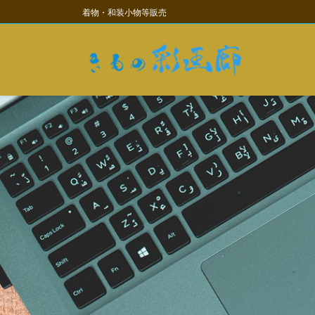
コ
ナ
着物・和装小物等販売
ン
ビ
テ
ゲ
ン
ー
ツ
シ
に
ョ
移
ン
動
に
移
動