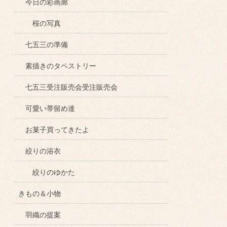
今日の彩画廊
桜の写真
七五三の準備
素描きのタペストリー
七五三受注販売会受注販売会
可愛い帯留め達
お菓子買ってきたよ
絞りの浴衣
絞りのゆかた
きもの＆小物
羽織の提案