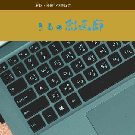
コ
ナ
着物・和装小物等販売
ン
ビ
テ
ゲ
ン
ー
ツ
シ
に
ョ
移
ン
動
に
移
動