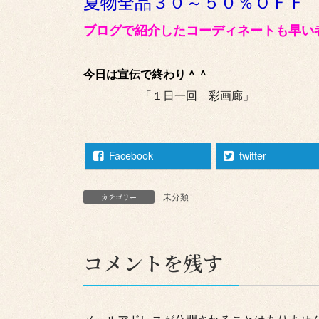
夏物全品３０～５０％ＯＦＦ
ブログで紹介したコーディネートも早い
今日は宣伝で終わり＾＾
「１日一回 彩画廊」
Facebook
twitter
未分類
カテゴリー
コメントを残す