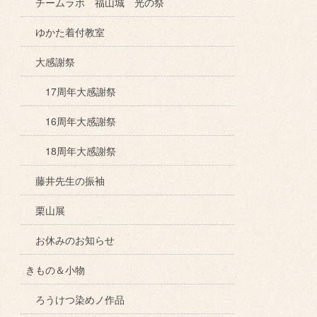
チームラボ 福山城 光の祭
ゆかた着付教室
大感謝祭
17周年大感謝祭
16周年大感謝祭
18周年大感謝祭
藤井先生の振袖
栗山展
お休みのお知らせ
きもの＆小物
ろうけつ染めノ作品