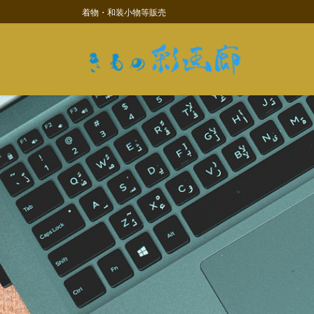
コ
ナ
着物・和装小物等販売
ン
ビ
テ
ゲ
ン
ー
ツ
シ
に
ョ
移
ン
動
に
移
動