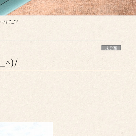
す(^_^)/
未分類
^)/