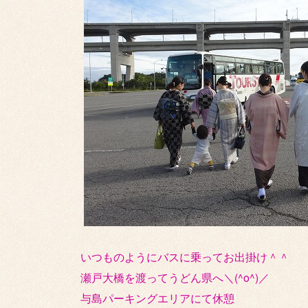
いつものようにバスに乗ってお出掛け＾＾
瀬戸大橋を渡ってうどん県へ＼(^o^)／
与島パーキングエリアにて休憩