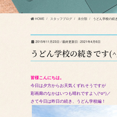
HOME
スタッフブログ
未分類
うどん学校の続きで
2015年11月23日
/ 最終更新日 :
2021年4月6日
うどん学校の続きです(^_
皆様こんにちは。
今日は夕方からお天気くずれそうですが
彩画廊のなかはいつも晴れですよ＼(^o^)／
さて今日は昨日の続き、うどん学校編！