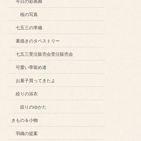
今日の彩画廊
桜の写真
七五三の準備
素描きのタペストリー
七五三受注販売会受注販売会
可愛い帯留め達
お菓子買ってきたよ
絞りの浴衣
絞りのゆかた
きもの＆小物
羽織の提案