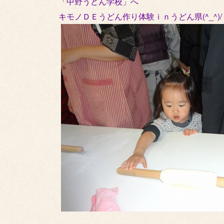
「中野うどん学校」へ
キモノＤＥうどん作り体験ｉｎうどん県(^_^)/