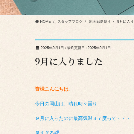
HOME
スタッフブログ
彩画廊夏祭り
9月に入
2025年9月1日
/ 最終更新日 :
2025年9月1日
9月に入りました
皆様こんにちは。
今日の岡山は、晴れ時々曇り
９月に入ったのに最高気温３７度って・・・
暑すぎる