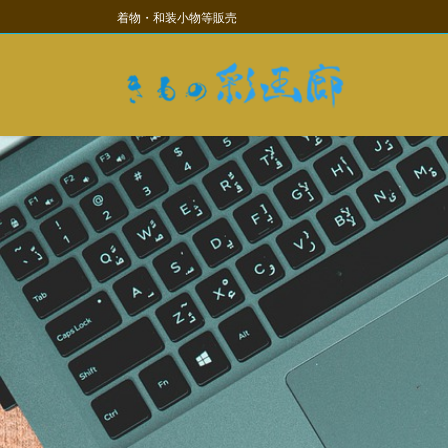
コ
ナ
着物・和装小物等販売
ン
ビ
テ
ゲ
ン
ー
ツ
シ
に
ョ
移
ン
動
に
移
動