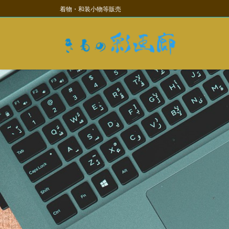
コ
ナ
着物・和装小物等販売
ン
ビ
テ
ゲ
ン
ー
ツ
シ
に
ョ
移
ン
動
に
移
動