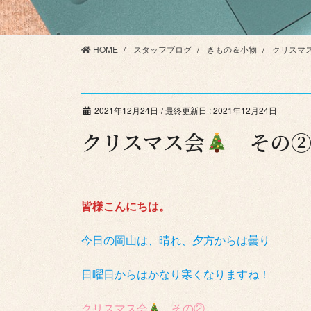
HOME
スタッフブログ
きもの＆小物
クリスマ
2021年12月24日
/ 最終更新日 :
2021年12月24日
クリスマス会
その
皆様こんにちは。
今日の岡山は、晴れ、夕方からは曇り
日曜日からはかなり寒くなりますね！
クリスマス会
その②