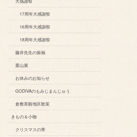
大感謝祭
17周年大感謝祭
16周年大感謝祭
18周年大感謝祭
藤井先生の振袖
栗山展
お休みのお知らせ
GODIVAのもみじまんじゅう
倉敷美観地区散策
きもの＆小物
クリスマスの帯