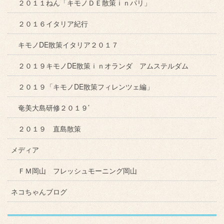
２０１１ねん「キモノＤＥ散策ｉｎパリ」
２０１６イタリア紀行
キモノDE散策イタリア２０１７
２０１９キモノDE散策ｉｎオランダ アムステルダム
２０１９「キモノDE散策フィレンツェ編」
奄美大島研修２０１９’
２０１９ 直島散策
メディア
ＦＭ岡山 フレッシュモーニング岡山
ネコちゃんブログ