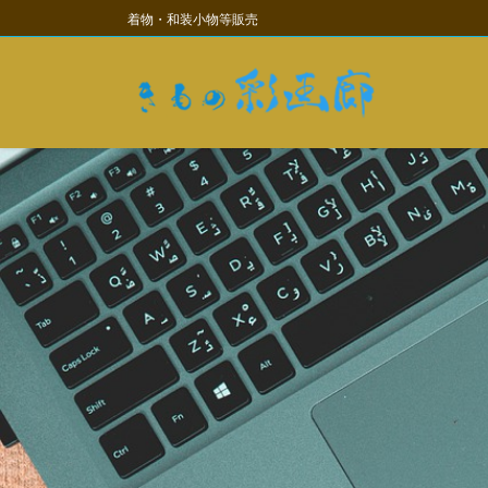
コ
ナ
着物・和装小物等販売
ン
ビ
テ
ゲ
ン
ー
ツ
シ
に
ョ
移
ン
動
に
移
動