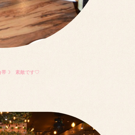
角帯☽ 素敵です♡