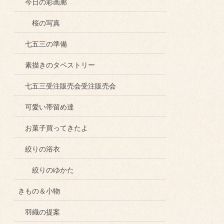
今日の彩画廊
桜の写真
七五三の準備
素描きのタペストリー
七五三受注販売会受注販売会
可愛い帯留め達
お菓子買ってきたよ
絞りの浴衣
絞りのゆかた
きもの＆小物
羽織の提案