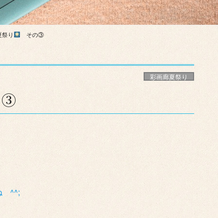
夏祭り
その③
彩画廊夏祭り
③
^^;