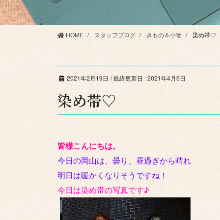
HOME
スタッフブログ
きもの＆小物
染め帯♡
2021年2月19日
/ 最終更新日 :
2021年4月6日
染め帯♡
皆様こんにちは。
今日の岡山は、曇り、昼過ぎから晴れ
明日は暖かくなりそうですね！
今日は染め帯の写真です♪