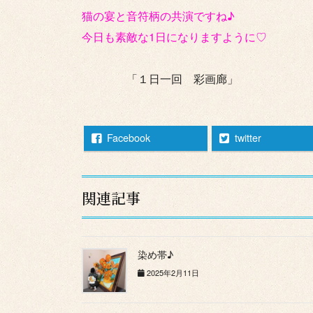
猫の宴と音符柄の共演ですね♪
今日も素敵な1日になりますように♡
「１日一回 彩画廊」
Facebook
twitter
関連記事
染め帯♪
2025年2月11日