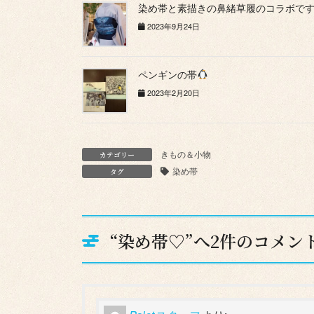
染め帯と素描きの鼻緒草履のコラボで
2023年9月24日
ペンギンの帯
2023年2月20日
きもの＆小物
カテゴリー
染め帯
タグ
“
染め帯♡
”へ2件のコメン