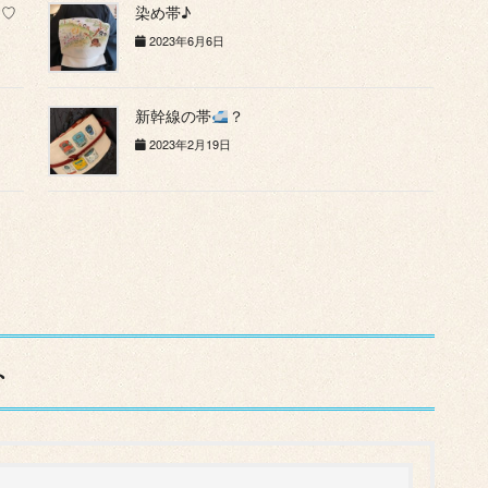
す♡
染め帯♪
2023年6月6日
新幹線の帯
？
2023年2月19日
ト