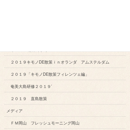
２０１０年 東京出張
２０１０年 ロンドン パリ旅行
２０１１ねん「キモノＤＥ散策ｉｎパリ」
２０１６イタリア紀行
キモノDE散策イタリア２０１７
２０１９キモノDE散策ｉｎオランダ アムステルダム
２０１９「キモノDE散策フィレンツェ編」
奄美大島研修２０１９’
２０１９ 直島散策
メディア
ＦＭ岡山 フレッシュモーニング岡山