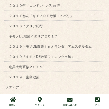
２０１０年 ロンドン パリ旅行
２０１１ねん「キモノＤＥ散策ｉｎパリ」
２０１６イタリア紀行
キモノDE散策イタリア２０１７
２０１９キモノDE散策ｉｎオランダ アムステルダム
２０１９「キモノDE散策フィレンツェ編」
奄美大島研修２０１９’
２０１９ 直島散策
メディア
ＦＭ岡山 フレッシュモーニング岡山
HOME
アクセス
お問い合わせ
TEL
ネコちゃんブログ