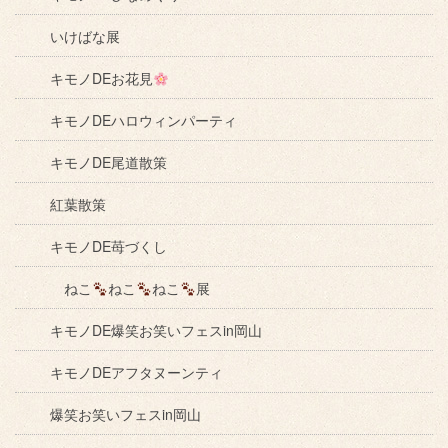
いけばな展
キモノDEお花見
キモノDEハロウィンパーティ
キモノDE尾道散策
紅葉散策
キモノDE苺づくし
ねこ
ねこ
ねこ
展
キモノDE爆笑お笑いフェスin岡山
キモノDEアフタヌーンティ
爆笑お笑いフェスin岡山