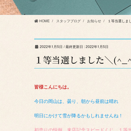
HOME
スタッフブログ
お知らせ
１等当選しました
2022年1月5日
/ 最終更新日 :
2022年1月5日
１等当選しました＼(^_^
皆様こんにちは。
今日の岡山は、曇り、朝から昼前は晴れ
明日にかけて雪が降るかもしれませんね！
初売りの恒例 来店記念スピードくじ １等当選