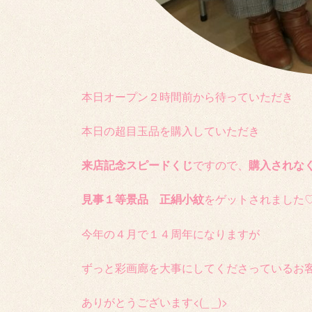
本日オープン２時間前から待っていただき
本日の超目玉品を購入していただき
来店記念スピードくじ
ですので、
購入されな
見事１等景品 正絹小紋
をゲットされました
今年の４月で１４周年になりますが
ずっと彩画廊を大事にしてくださっているお
ありがとうございます<(_ _)>