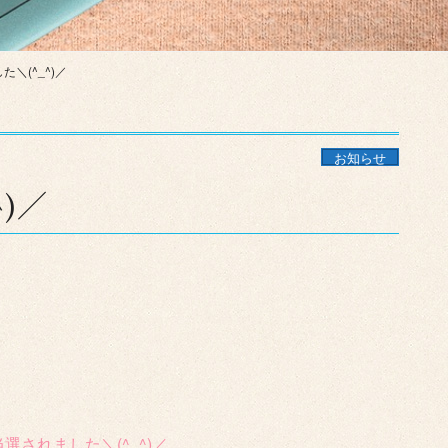
＼(^_^)／
お知らせ
)／
されました＼(^_^)／