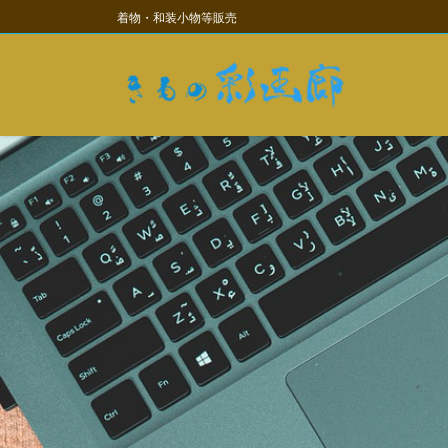
コ
ナ
着物・和装小物等販売
ン
ビ
テ
ゲ
ン
ー
ツ
シ
に
ョ
移
ン
動
に
移
動