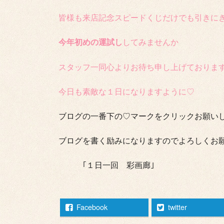
皆様も来店記念スピードくじだけでも引きに
今年初めの運試し
してみませんか
スタッフ一同心よりお待ち申し上げておりま
今日も素敵な１日になりますように♡
ブログの一番下の♡マークをクリックお願いします
ブログを書く励みになりますのでよろしくお
｢１日一回 彩画廊｣
Facebook
twitter