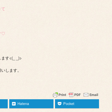
きて
す♡
<(_ _)>
願いします。
Hatena
Pocket