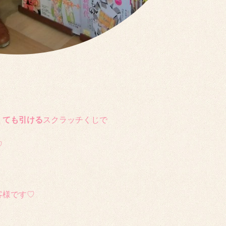
くても引ける
スクラッチくじで
♡
客様です♡