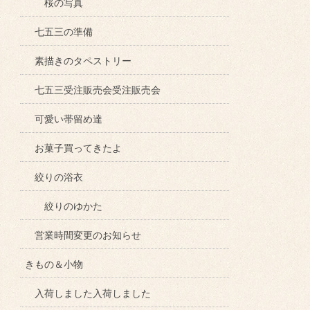
桜の写真
七五三の準備
素描きのタペストリー
七五三受注販売会受注販売会
可愛い帯留め達
お菓子買ってきたよ
絞りの浴衣
絞りのゆかた
営業時間変更のお知らせ
きもの＆小物
入荷しました入荷しました