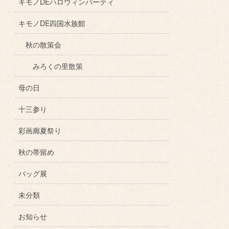
キモノDEハロウィンパーティ
キモノDE四国水族館
秋の散策会
みろくの里散策
母の日
十三参り
彩画廊夏祭り
秋の帯留め
バッグ展
未分類
お知らせ