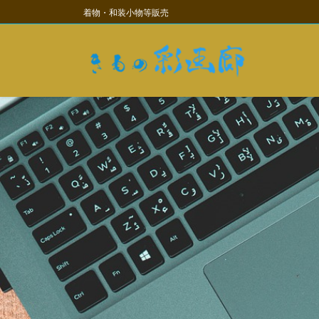
コ
ナ
着物・和装小物等販売
ン
ビ
テ
ゲ
ン
ー
ツ
シ
に
ョ
移
ン
動
に
移
動