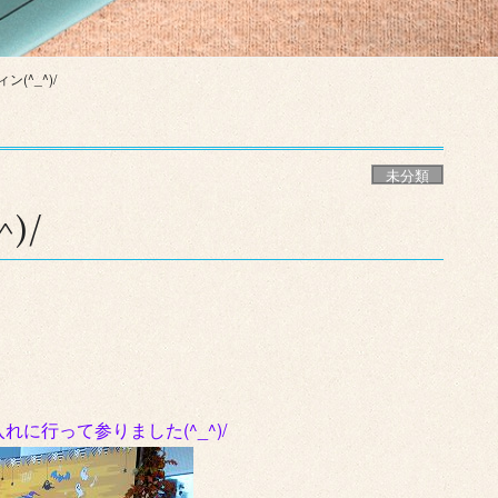
(^_^)/
未分類
)/
に行って参りました(^_^)/