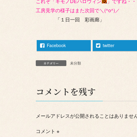
これぞ「キモノDEハロウィン
」ですね・・・
工房見学の様子はまた次回で＼(^o^)／
「１日一回 彩画廊」
Facebook
twitter
未分類
カテゴリー
コメントを残す
メールアドレスが公開されることはありませ
コメント
※