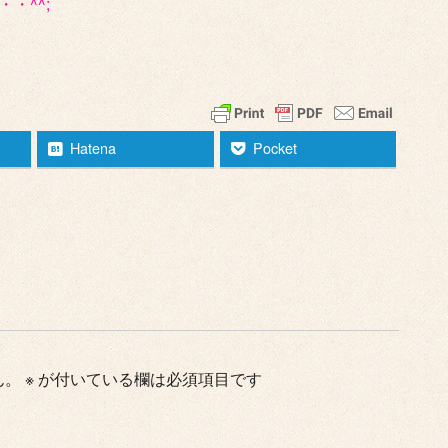
・^^;
Hatena
Pocket
ん。
※
が付いている欄は必須項目です