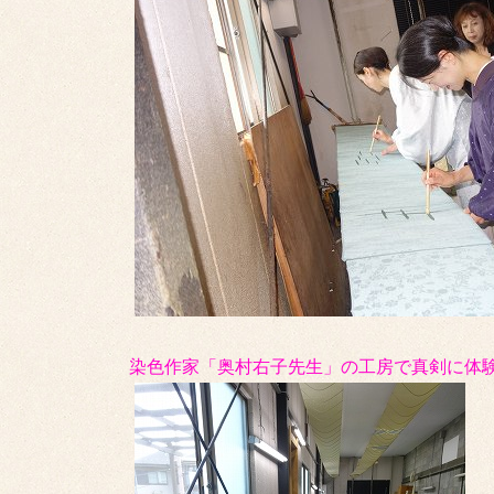
染色作家「奥村右子先生」の工房で真剣に体