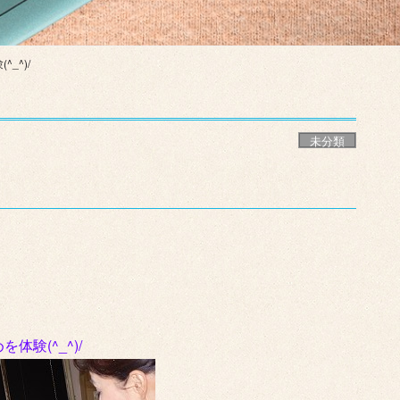
_^)/
未分類
験(^_^)/