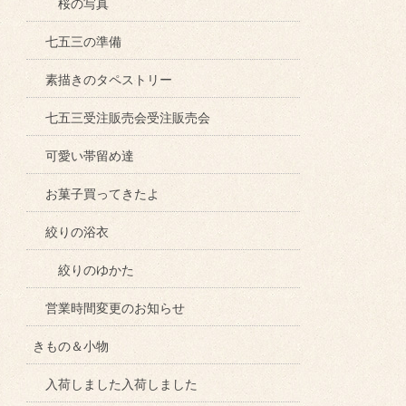
桜の写真
七五三の準備
素描きのタペストリー
七五三受注販売会受注販売会
可愛い帯留め達
お菓子買ってきたよ
絞りの浴衣
絞りのゆかた
営業時間変更のお知らせ
きもの＆小物
入荷しました入荷しました