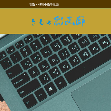
コ
ナ
着物・和装小物等販売
ン
ビ
テ
ゲ
ン
ー
ツ
シ
に
ョ
移
ン
動
に
移
動