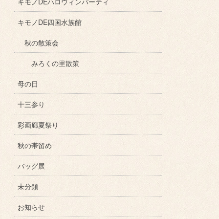
キモノDEハロウィンパーティ
キモノDE四国水族館
秋の散策会
みろくの里散策
母の日
十三参り
彩画廊夏祭り
秋の帯留め
バッグ展
未分類
お知らせ