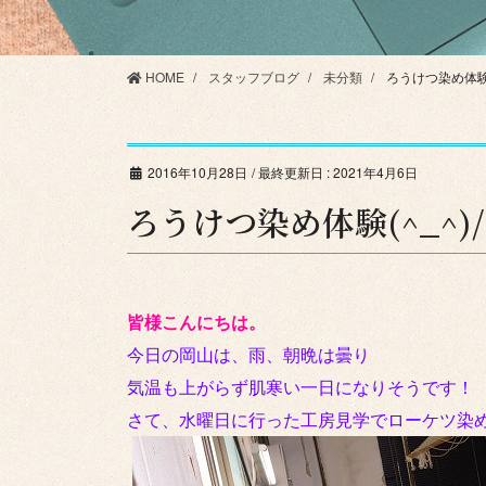
HOME
スタッフブログ
未分類
ろうけつ染め体験(^
2016年10月28日
/ 最終更新日 :
2021年4月6日
ろうけつ染め体験(^_^)/
皆様こんにちは。
今日の岡山は、雨、朝晩は曇り
気温も上がらず肌寒い一日になりそうです！
さて、水曜日に行った工房見学でローケツ染めを体