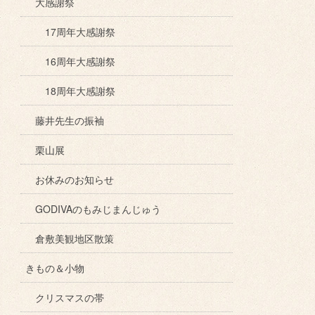
大感謝祭
17周年大感謝祭
16周年大感謝祭
18周年大感謝祭
藤井先生の振袖
栗山展
お休みのお知らせ
GODIVAのもみじまんじゅう
倉敷美観地区散策
きもの＆小物
クリスマスの帯