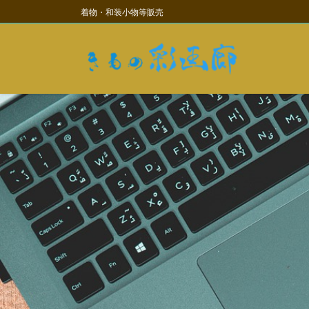
コ
ナ
着物・和装小物等販売
ン
ビ
テ
ゲ
ン
ー
ツ
シ
に
ョ
移
ン
動
に
移
動