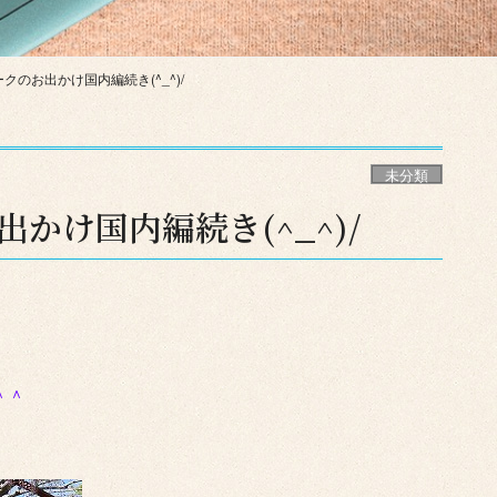
クのお出かけ国内編続き(^_^)/
未分類
かけ国内編続き(^_^)/
＾＾