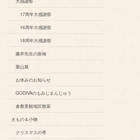
大感謝祭
17周年大感謝祭
16周年大感謝祭
18周年大感謝祭
藤井先生の振袖
栗山展
お休みのお知らせ
GODIVAのもみじまんじゅう
倉敷美観地区散策
きもの＆小物
クリスマスの帯