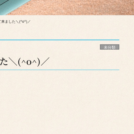
来ました＼(^o^)／
未分類
＼(^o^)／