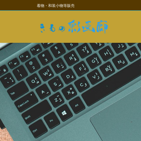
コ
ナ
着物・和装小物等販売
ン
ビ
テ
ゲ
ン
ー
ツ
シ
に
ョ
移
ン
動
に
移
動