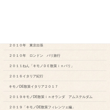
爆笑お笑いフェスin岡山
２００９年「キモノDE散策ｉｎイタリア」
２０１０年 真鍋島「漁火」
２０１０年 新潟研修
２０１０年 東京出張
２０１０年 ロンドン パリ旅行
２０１１ねん「キモノＤＥ散策ｉｎパリ」
２０１６イタリア紀行
キモノDE散策イタリア２０１７
２０１９キモノDE散策ｉｎオランダ アムステルダム
２０１９「キモノDE散策フィレンツェ編」