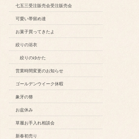
七五三受注販売会受注販売会
可愛い帯留め達
お菓子買ってきたよ
絞りの浴衣
絞りのゆかた
営業時間変更のお知らせ
ゴールデンウイーク休暇
象牙の簪
お盆休み
草履お手入れ相談会
新春初売り