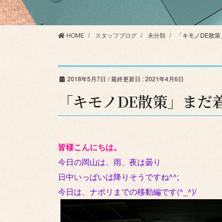
HOME
スタッフブログ
未分類
「キモノDE散
2018年5月7日
/ 最終更新日 :
2021年4月6日
「キモノDE散策」まだ
皆様こんにちは。
今日の岡山は、雨、夜は曇り
日中いっぱいは降りそうですね^^;
今日は、ナポリまでの移動編です(^_^)/