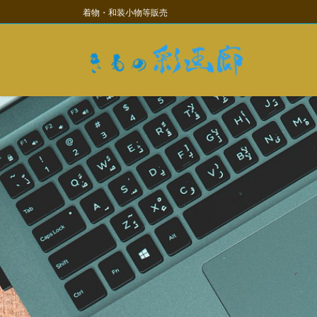
コ
ナ
着物・和装小物等販売
ン
ビ
テ
ゲ
ン
ー
ツ
シ
に
ョ
移
ン
動
に
移
動