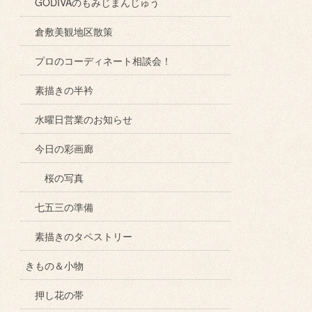
GODIVAのもみじまんじゅう
倉敷美観地区散策
プロのコーディネート相談会！
素描きの半衿
水曜日営業のお知らせ
今日の彩画廊
桜の写真
七五三の準備
素描きのタペストリー
きもの＆小物
押し花の帯