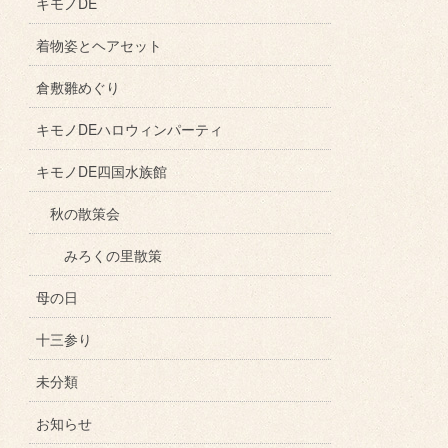
キモノDE
着物姿とヘアセット
倉敷雛めぐり
キモノDEハロウィンパーティ
キモノDE四国水族館
秋の散策会
みろくの里散策
母の日
十三参り
未分類
お知らせ