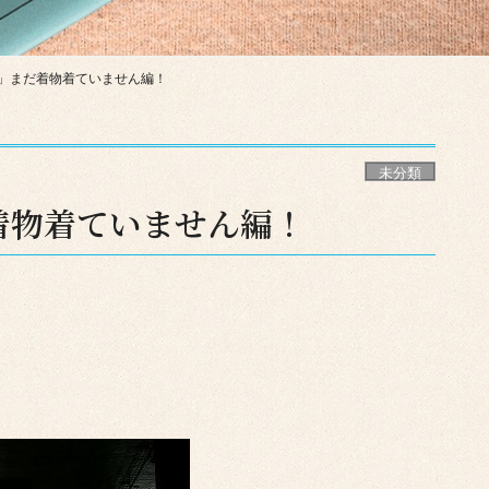
策」まだ着物着ていません編！
未分類
着物着ていません編！