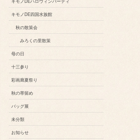
キモノDEハロウィンパーティ
キモノDE四国水族館
秋の散策会
みろくの里散策
母の日
十三参り
彩画廊夏祭り
秋の帯留め
バッグ展
未分類
お知らせ