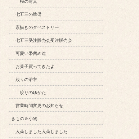
桜の写真
七五三の準備
素描きのタペストリー
七五三受注販売会受注販売会
可愛い帯留め達
お菓子買ってきたよ
絞りの浴衣
絞りのゆかた
営業時間変更のお知らせ
きもの＆小物
入荷しました入荷しました