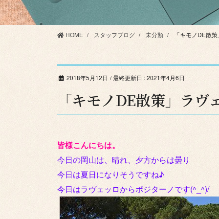
HOME
スタッフブログ
未分類
「キモノDE散
2018年5月12日
/ 最終更新日 :
2021年4月6日
「キモノDE散策」ラヴ
皆様こんにちは。
今日の岡山は、晴れ、夕方からは曇り
今日は夏日になりそうですね♪
今日はラヴェッロからポジターノです(^_^)/