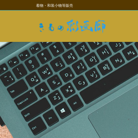
コ
ナ
着物・和装小物等販売
ン
ビ
テ
ゲ
ン
ー
ツ
シ
に
ョ
移
ン
動
に
移
動