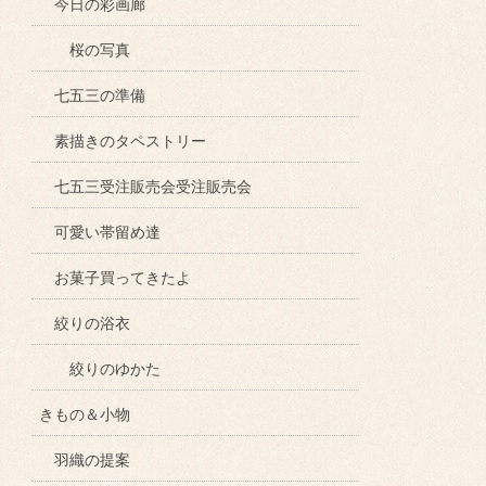
今日の彩画廊
桜の写真
七五三の準備
素描きのタペストリー
七五三受注販売会受注販売会
可愛い帯留め達
お菓子買ってきたよ
絞りの浴衣
絞りのゆかた
きもの＆小物
羽織の提案