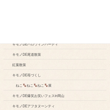
キモノDEソラキン
キモノDEひなめぐり
いけばな展
キモノDEお花見
キモノDEハロウィンパーティ
キモノDE尾道散策
紅葉散策
キモノDE苺づくし
ねこ
ねこ
ねこ
展
キモノDE爆笑お笑いフェスin岡山
キモノDEアフタヌーンティ